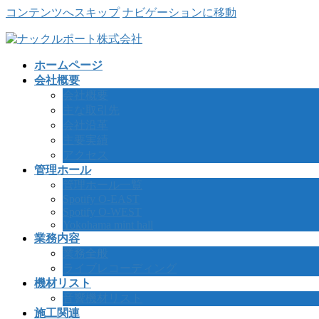
コンテンツへスキップ
ナビゲーションに移動
ホームページ
会社概要
会社概要
主な取引先
会社沿革
主要実績
アクセス
管理ホール
管理ホール一覧
Spotify O-EAST
Spotify O-WEST
Yokohama mint hall
業務内容
業務全般
ライブレコーディング
機材リスト
音響機材リスト
施工関連