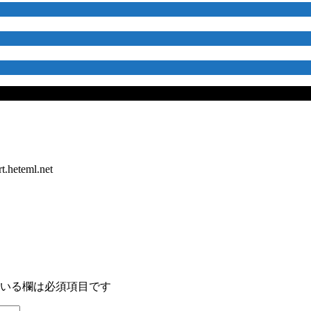
t.heteml.net
いる欄は必須項目です