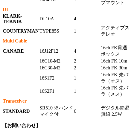
プマウント
DI
KLARK-
DI 10A
4
TEKNIK
アクティブス
COUNTRYMAN
TYPE85S
1
テレオ
Multi Cable
16ch FK貫通
CANARE
16J12F12
4
ボックス
16C10-M2
2
16ch FK 10m
16C30-M2
2
16ch FK 30m
16ch FK 先バ
16S1F2
1
ラ（オス）
16ch FK 先バ
16S2F1
1
ラ（メス）
Transceiver
SR510 ※ハンド
デジタル簡易
STANDARD
6
マイク付
無線 2.5W
【お問い合わせ】