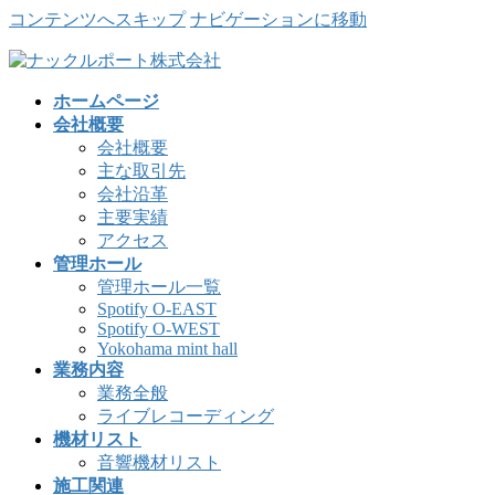
コンテンツへスキップ
ナビゲーションに移動
ホームページ
会社概要
会社概要
主な取引先
会社沿革
主要実績
アクセス
管理ホール
管理ホール一覧
Spotify O-EAST
Spotify O-WEST
Yokohama mint hall
業務内容
業務全般
ライブレコーディング
機材リスト
音響機材リスト
施工関連