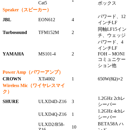
1
Cat5
ボックス
Speaker（スピーカー）
パワード、12
JBL
EON612
4
インチLF
同軸LF15イン
Turbosound
TFM152M
2
チ、ウェッジ
パワード、4
インチLF
YAMAHA
MS101-4
2
FOH – MONI
コミュニケー
ション他
Power Amp（パワーアンプ）
CROWN
XTi4002
1
650W(8Ω)×2
Wireless Mic（ワイヤレスマイ
ク）
1.2GHz 2chレ
SHURE
ULXD4D-Z16
3
シーバー
1.2GHz 4chレ
ULXD4Q-Z16
1
シーバー
BETA58A ハ
ULXD2/B58-
10
Z16
ンド