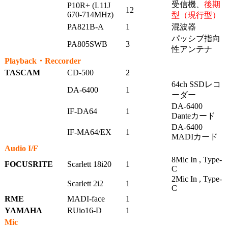
受信機、
後期
P10R+
(L11J
12
670-714MHz)
型（現行型）
PA821B-A
1
混波器
パッシブ指向
PA805SWB
3
性アンテナ
Playback・Reccorder
TASCAM
CD-500
2
64ch SSDレコ
DA-6400
1
ーダー
DA-6400
IF-DA64
1
Danteカード
DA-6400
IF-MA64/EX
1
MADIカード
Audio I/F
8Mic In , Type-
FOCUSRITE
Scarlett 18i20
1
C
2Mic In , Type-
Scarlett 2i2
1
C
RME
MADI-face
1
YAMAHA
RUio16-D
1
Mic