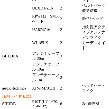
ベルトパック
ULXD1-Z16
2
型送信機
RPW112（SM58
SM58ヘッド
2
ヘッド）
指向性アクテ
UA874Z16
2
ィブアンテナ
ピンマイク、
WL185-X
2
カーディオイ
ド
アンテナケーブ
BELDEN
3
ル 20m
アンテナケーブ
1
ル 10m
アンテナケーブ
2
ル 1m
ヘッドセット
audio-technica
ATW-M73xcH
2
マイク
IEM（イヤモニ）
P10T (L11J 670-
2ch送信機
SHURE
6
714MHz)