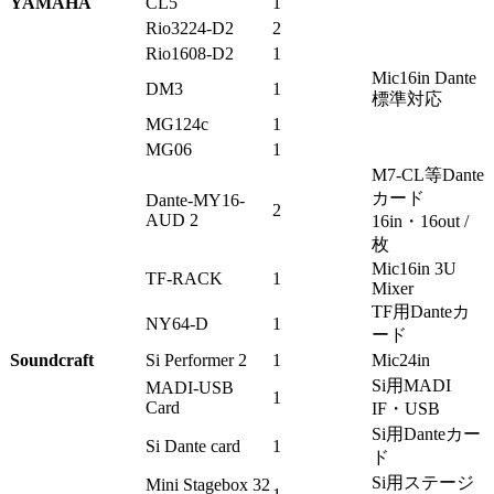
YAMAHA
CL5
1
Rio3224-D2
2
Rio1608-D2
1
Mic16in Dante
DM3
1
標準対応
MG124c
1
MG06
1
M7-CL等Dante
カード
Dante-MY16-
2
AUD 2
16in・16out /
枚
Mic16in 3U
TF-RACK
1
Mixer
TF用Danteカ
NY64-D
1
ード
Soundcraft
Si Performer 2
1
Mic24in
Si用MADI
MADI-USB
1
Card
IF・USB
Si用Danteカー
Si Dante card
1
ド
Si用ステージ
Mini Stagebox 32