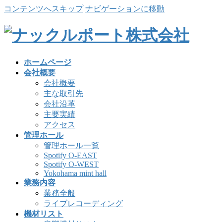
コンテンツへスキップ
ナビゲーションに移動
ホームページ
会社概要
会社概要
主な取引先
会社沿革
主要実績
アクセス
管理ホール
管理ホール一覧
Spotify O-EAST
Spotify O-WEST
Yokohama mint hall
業務内容
業務全般
ライブレコーディング
機材リスト