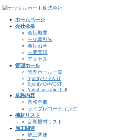
コ
ナ
ン
ビ
ホームページ
テ
ゲ
会社概要
ン
ー
会社概要
ツ
シ
主な取引先
へ
ョ
会社沿革
ス
ン
主要実績
キ
に
アクセス
ッ
移
管理ホール
プ
動
管理ホール一覧
Spotify O-EAST
Spotify O-WEST
Yokohama mint hall
業務内容
業務全般
ライブレコーディング
機材リスト
音響機材リスト
施工関連
施工関連