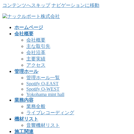
コンテンツへスキップ
ナビゲーションに移動
ホームページ
会社概要
会社概要
主な取引先
会社沿革
主要実績
アクセス
管理ホール
管理ホール一覧
Spotify O-EAST
Spotify O-WEST
Yokohama mint hall
業務内容
業務全般
ライブレコーディング
機材リスト
音響機材リスト
施工関連