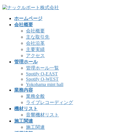
コ
ナ
ン
ビ
ホームページ
テ
ゲ
会社概要
ン
ー
会社概要
ツ
シ
主な取引先
へ
ョ
会社沿革
ス
ン
主要実績
キ
に
アクセス
ッ
移
管理ホール
プ
動
管理ホール一覧
Spotify O-EAST
Spotify O-WEST
Yokohama mint hall
業務内容
業務全般
ライブレコーディング
機材リスト
音響機材リスト
施工関連
施工関連