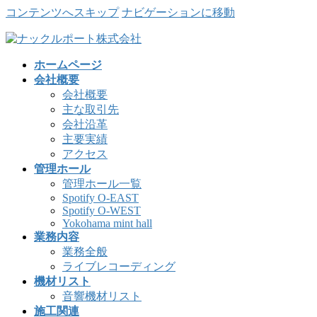
コンテンツへスキップ
ナビゲーションに移動
ホームページ
会社概要
会社概要
主な取引先
会社沿革
主要実績
アクセス
管理ホール
管理ホール一覧
Spotify O-EAST
Spotify O-WEST
Yokohama mint hall
業務内容
業務全般
ライブレコーディング
機材リスト
音響機材リスト
施工関連