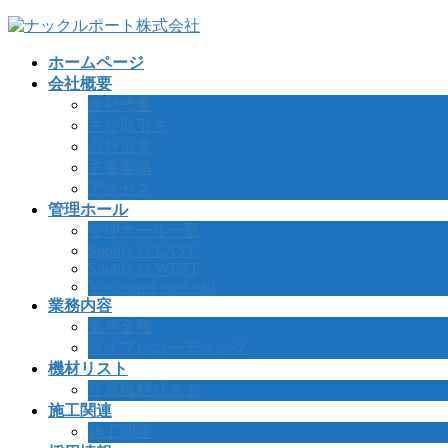
コ
ナ
ン
ビ
ホームページ
テ
ゲ
会社概要
ン
ー
会社概要
ツ
シ
主な取引先
へ
ョ
会社沿革
ス
ン
主要実績
キ
に
アクセス
ッ
移
管理ホール
プ
動
管理ホール一覧
Spotify O-EAST
Spotify O-WEST
Yokohama mint hall
業務内容
業務全般
ライブレコーディング
機材リスト
音響機材リスト
施工関連
施工関連