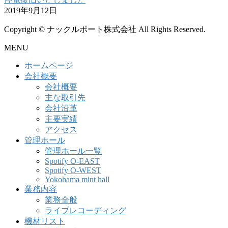
2019年9月12日
Copyright © ナックルポート株式会社 All Rights Reserved.
MENU
ホームページ
会社概要
会社概要
主な取引先
会社沿革
主要実績
アクセス
管理ホール
管理ホール一覧
Spotify O-EAST
Spotify O-WEST
Yokohama mint hall
業務内容
業務全般
ライブレコーディング
機材リスト