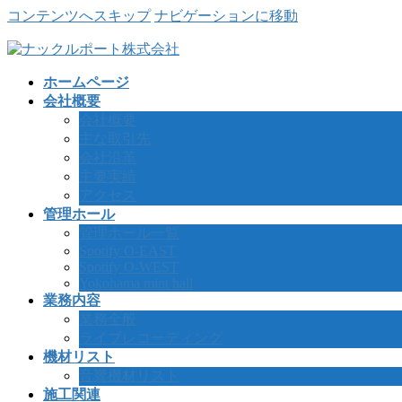
コンテンツへスキップ
ナビゲーションに移動
ホームページ
会社概要
会社概要
主な取引先
会社沿革
主要実績
アクセス
管理ホール
管理ホール一覧
Spotify O-EAST
Spotify O-WEST
Yokohama mint hall
業務内容
業務全般
ライブレコーディング
機材リスト
音響機材リスト
施工関連