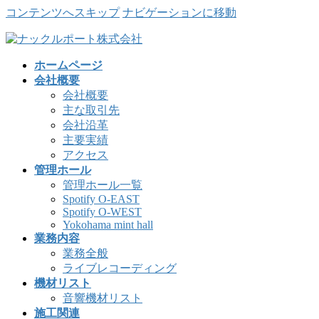
コンテンツへスキップ
ナビゲーションに移動
ホームページ
会社概要
会社概要
主な取引先
会社沿革
主要実績
アクセス
管理ホール
管理ホール一覧
Spotify O-EAST
Spotify O-WEST
Yokohama mint hall
業務内容
業務全般
ライブレコーディング
機材リスト
音響機材リスト
施工関連