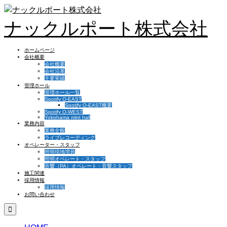
ナックルポート株式会社
ホームページ
会社概要
会社概要
会社沿革
主要実績
管理ホール
管理ホール一覧
Spotify O-EAST
Spotify O-EAST概要
Spotify O-WEST
Yokohama mint hall
業務内容
業務全般
ライブレコーディング
オペレーター・スタッフ
照明現地増員
照明オペレート・スタッフ
音響（PA）オペレート・音響スタッフ
施工関連
採用情報
採用情報
お問い合わせ
